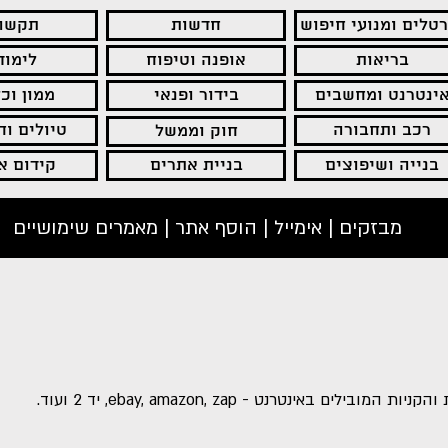
רטלים ומנועי חיפוש
חדשות
תקשו
בריאות
אופנה וטיפוח
לימוד
ינטרנט ומחשבים
בידור ופנאי
ממון וכ
רכב ותחבורה
טיולים ו
חוק וממשל
בנייה ושיפוצים
בניית אתרים
קידום א
מבזקים
|
אימייל
|
הוסף אתר | מאמרים שימושיים
ם באינטרנט - ebay, amazon, zap, יד 2 ועוד.