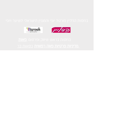
בחסות הדליין פורטל יופי והמגזין הישראלי לשיער ויופי
בחסות בראש שיווק ופרסום ,
פאות
כסאות בר
מדיניות פרטיות
פאה רפואית
מדיניות פרטיות
Copyright © 2023 Hakishur
google.com, pub-7218476548895423, DIRECT, f08c47fec0942fa0