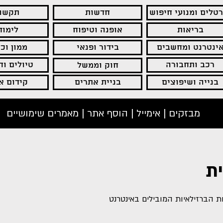
רטלים ומנועי חיפוש
חדשות
תקשו
בריאות
אופנה וטיפוח
לימוד
ינטרנט ומחשבים
בידור ופנאי
ממון וכ
רכב ותחבורה
טיולים ו
חוק וממשל
בנייה ושיפוצים
בניית אתרים
קידום א
מבזקים
|
אימייל
|
הוסף אתר | מאמרים שימושיים
ת
 הברזילאיות המובילים באינטרנט