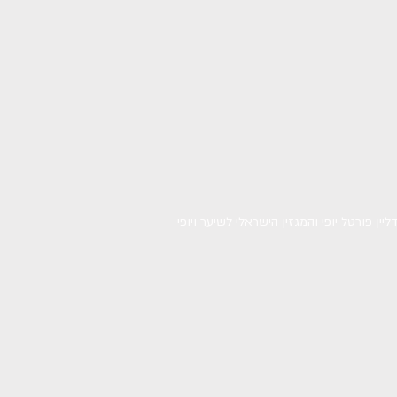
ין פורטל יופי והמגזין הישראלי לשיער ויופי
google.com, pub-7218476548895423, DIRECT, f08c47fec0942fa0